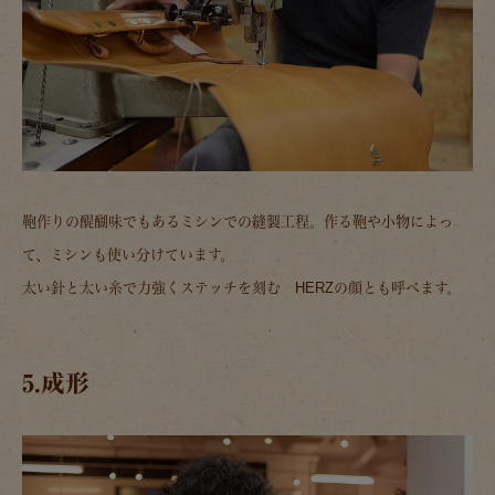
鞄作りの醍醐味でもあるミシンでの縫製工程。作る鞄や小物によっ
て、ミシンも使い分けています。
太い針と太い糸で力強くステッチを刻む HERZの顔とも呼べます。
5.成形