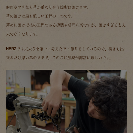
盤面やマチなど革が重なり合う箇所は漉きます。
革の漉きは最も難しい工程の一つです。
薄めに漉けば後の工程である縫製や成形も楽ですが、漉きすぎると丈
夫でなくなります。
HERZでは丈夫さを第一に考えたモノ作りをしているので、漉きも出
来るだけ厚い革のままで。このさじ加減が非常に難しいです。