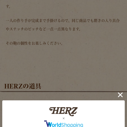
す。
一人の作り手が完成まで手掛けるので、同じ商品でも磨きの入り具合
やステッチのピッチなど一点一点異なります。
その鞄の個性をお楽しみください。
HERZの道具
クラフトで一般的な用途で使われている道具たちは、HERZの鞄を作
るために使うとだいたい耐えられません。厚い革と太い糸で武骨に仕
上げるHERZの鞄作りを実現するには、通常とは一線を画した、ある