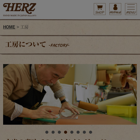
HOME
> 工房
工房について
-FACTORY-