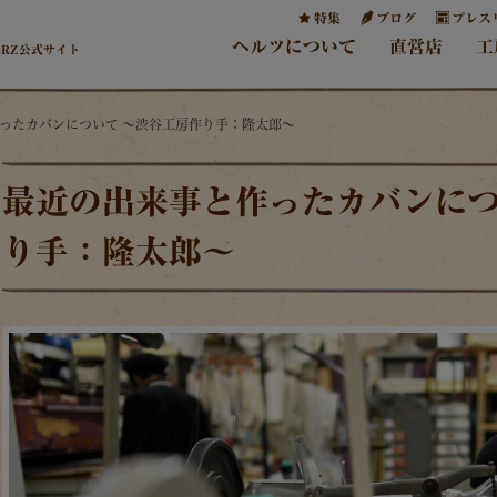
特集
ブログ
プレス
ヘルツについて
直営店
工
ERZ公式サイト
作ったカバンについて ～渋谷工房作り手：隆太郎～
最近の出来事と作ったカバンにつ
り手：隆太郎～