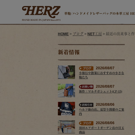
革鞄/ハンドメイドレザーバッグの本革工房 H
HOME
>
ブログ
>
NET工房
> 最近の出来事と
新着情報
2026/08/07
小旅行や散策におすすめの小さな
鞄たち
2026/08/07
新作：マルチポシェット(CP-15)
2026/08/06
ヘルツ仙台店、夏祭り開催のご案
内
2026/08/06
羽田エアポートガーデン店の目玉
商品