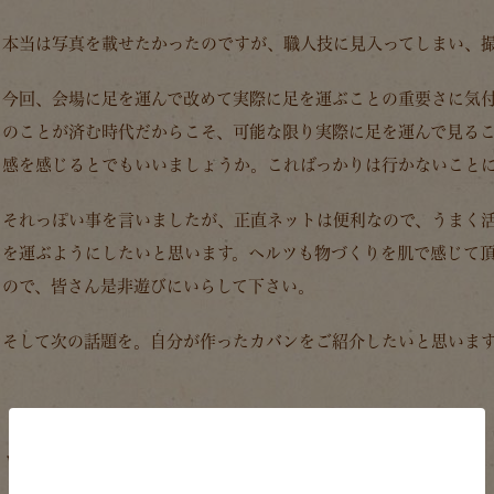
本当は写真を載せたかったのですが、職人技に見入ってしまい、
今回、会場に足を運んで改めて実際に足を運ぶことの重要さに気
のことが済む時代だからこそ、可能な限り実際に足を運んで見る
感を感じるとでもいいましょうか。こればっかりは行かないこと
それっぽい事を言いましたが、正直ネットは便利なので、うまく
を運ぶようにしたいと思います。ヘルツも物づくりを肌で感じて
ので、皆さん是非遊びにいらして下さい。
そして次の話題を。自分が作ったカバンをご紹介したいと思いま
ロッキングショルダー