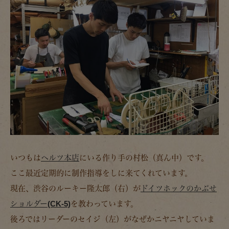
いつもは
ヘルツ本店
にいる作り手の村松（真ん中）です。
ここ最近定期的に制作指導をしに来てくれています。
現在、渋谷のルーキー隆太郎（右）が
ドイツホックのかぶせ
ショルダー(CK-5)
を教わっています。
後ろではリーダーのセイジ（左）がなぜかニヤニヤしていま