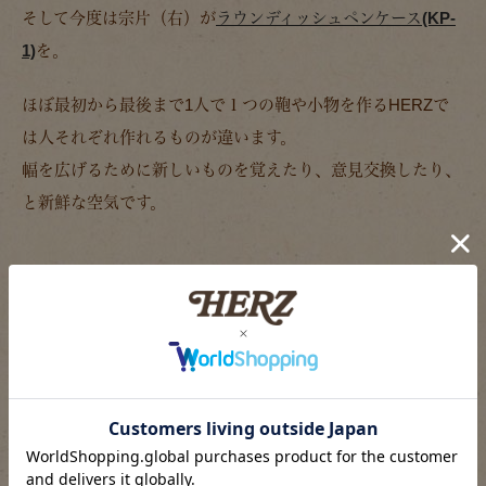
そして今度は宗片（右）が
ラウンディッシュペンケース(KP-
1)
を。
ほぼ最初から最後まで1人で１つの鞄や小物を作るHERZで
は人それぞれ作れるものが違います。
幅を広げるために新しいものを覚えたり、意見交換したり、
と新鮮な空気です。
引き続き、渋谷工房発の企画も進行中で
す