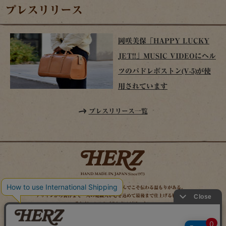
プレスリリース
岡咲美保「HAPPY LUCKY
JET!!」MUSIC VIDEOにヘル
ツのパドレボストン(V-5)が使
用されています
プレスリリース一覧
時を経てこそ解る味わいがある。使い込んでこそ伝わる温もりがある。
デザインから製作まで一人の鞄職人が心を込めて最後まで仕上げる鞄作り。
それがヘルツのブランドスピリット。
MAIL MAGAZINE
SITE MAP
ONLINE SHOP