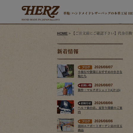
革鞄/ハンドメイドレザーバッグの本革工房 H
HOME
> 【ご注文前にご確認下さい】代金引
新着情報
2026/08/07
小旅行や散策におすすめの小さな
鞄たち
2026/08/07
新作：マルチポシェット(CP-15)
2026/08/06
ヘルツ仙台店、夏祭り開催のご案
内
2026/08/06
羽田エアポートガーデン店の目玉
商品