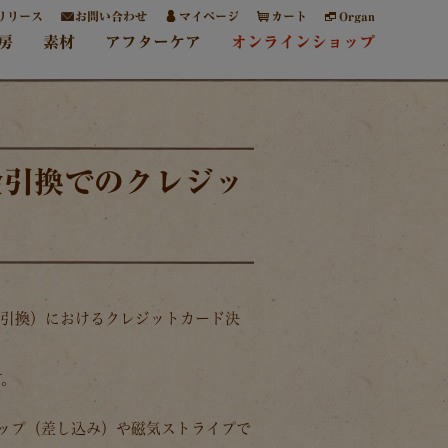
リリース
お問い合わせ
マイページ
カート
Organ
房
素材
アフターケア
オンラインショップ
金引換でのクレジッ
代金引換）におけるクレジットカード決
す。
チップ（差し込み）や磁気ストライプで