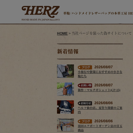
革鞄/ハンドメイドレザーバッグの本革工房 H
HOME
> 当社ページを装った偽サイトについて
新着情報
2026/08/07
小旅行や散策におすすめの小さな
鞄たち
2026/08/07
新作：マルチポシェット(CP-15)
2026/08/06
ヘルツ仙台店、夏祭り開催のご案
内
2026/08/06
羽田エアポートガーデン店の目玉
商品