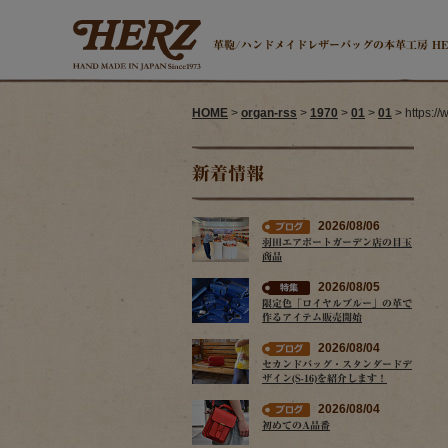
革鞄/ハンドメイドレザーバッグの本革工房 H
HOME
>
organ-rss
>
1970
>
01
>
01
> https:/
新着情報
2026/08/06
羽田エアポートガーデン店の目玉
商品
2026/08/05
限定色「ロイヤルブルー」の革で
作るアイテム販売開始
2026/08/04
セカンドバッグ・スタンダードデ
ザイン(S-16)を紹介します！
2026/08/04
初めてのA品番