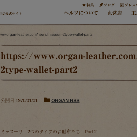
特集
ブログ
プレス
ヘルツについて
直営店
工
ERZ公式サイト
/www.organ-leather.com/news/missouri-2type-wallet-part2
https://www.organ-leather.com
2type-wallet-part2
公開日:1970/01/01
ORGAN RSS
ミッスーリ 2つのタイプのお財布たち Part 2