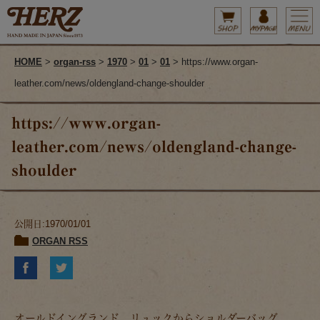
HOME
>
organ-rss
>
1970
>
01
>
01
> https://www.organ-
leather.com/news/oldengland-change-shoulder
https://www.organ-
leather.com/news/oldengland-change-
shoulder
公開日:1970/01/01
ORGAN RSS
オールドイングランド リュックからショルダーバッグ