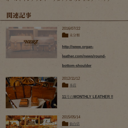
関連記事
2016/07/22
未分類
http://www.organ-
leather.com/news/round-
bottom-shoulder
2012/11/12
本店
11月のMONTHLY LEATHER !!
2015/05/14
仙台店