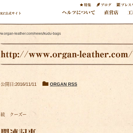
特集
ブログ
プレス
ヘルツについて
直営店
工
ERZ公式サイト
www.organ-leather.com/news/kudu-bags
http://www.organ-leather.com
公開日:2016/11/11
ORGAN RSS
続 クーズー