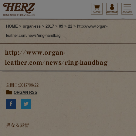
HOME
>
organ-rss
>
2017
>
09
>
22
> http://www.organ-
leather.com/news/ring-handbag
http://www.organ-
leather.com/news/ring-handbag
公開日:2017/09/22
ORGAN RSS
異なる表情