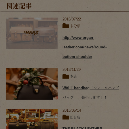
関連記事
2016/07/22
未分類
http://www.organ-
leather.com/news/round-
bottom-shoulder
2018/11/29
本店
WALL handbag「ウォールハンド
バッグ」、発売します！！
2015/05/14
仙台店
THE BLACK LEATHER