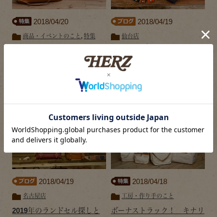
2018/04/20
2018/04/19
商品・イベントのこと
,
特集
仙台店
創業者による真鍮フレーム
春の“KOMONO FES”が始
の口枠ボストンバッグ
まります（パート１）
2018/04/19
2018/04/18
名古屋店
工房・作り手のこと
2019年のランドセル探しと
ボーナストラック！ キナリ