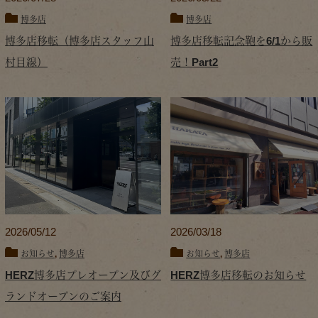
博多店
博多店
博多店移転（博多店スタッフ山
博多店移転記念鞄を6/1から販
村目線）
売！Part2
2026/05/12
2026/03/18
お知らせ
,
博多店
お知らせ
,
博多店
HERZ博多店プレオープン及びグ
HERZ博多店移転のお知らせ
ランドオープンのご案内