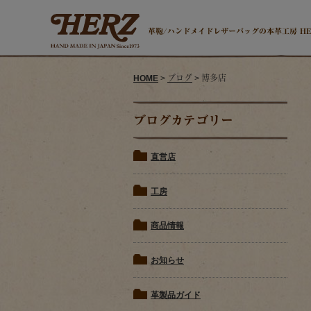
革鞄/ハンドメイドレザーバッグの本革工房 H
HOME
>
ブログ
> 博多店
ブログカテゴリー
直営店
工房
商品情報
お知らせ
革製品ガイド