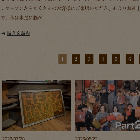
レオープンからたくさんのお客様にご来店いただき、心よりお礼
で、私は未だに脳が …
続きを読む
1
2
3
4
5
6
2026/07/28
2026/05/22