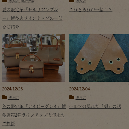
博多店
,
商品情報
博多店
夏の限定革「セルリアンブル
これとあれが一緒！？
ー」博多店ラインナップの一部
をご紹介
2024/12/26
2024/12/04
博多店
博多店
冬の限定革「アイビーグレイ」博
ヘルツの隠れた「顔」の話
多店第2弾ラインアップと年末の
ご挨拶