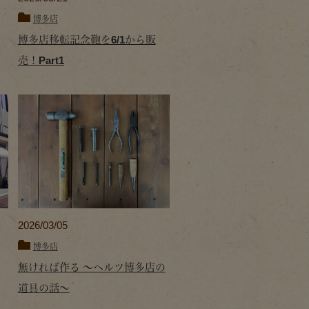
博多店
博多店移転記念鞄を6/1から販
売！Part1
2026/03/05
博多店
無ければ作る ～ヘルツ博多店の
道具の話～