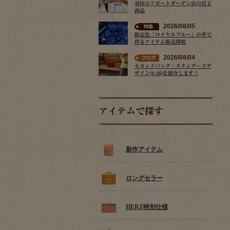
羽田エアポートガーデン店の目玉
商品
2026/08/05
限定色「ロイヤルブルー」の革で
作るアイテム販売開始
2026/08/04
セカンドバッグ・スタンダードデ
ザイン(S-16)を紹介します！
アイテムで探す
新作アイテム
ロングセラー
HERZ特別仕様