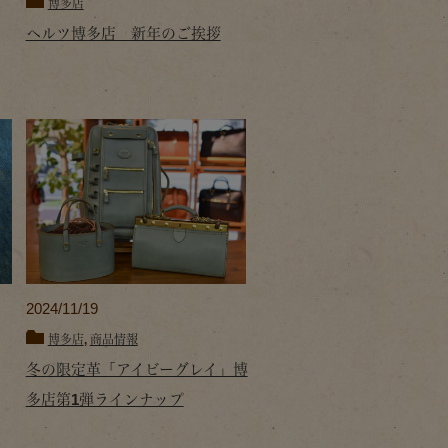
博多店
ヘルツ博多店 新年のご挨拶
2024/11/19
博多店
,
商品情報
冬の限定革「アイビーグレイ」博
多店第1弾ラインナップ