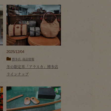
2025/12/04
博多店
,
商品情報
冬の限定革「アラスカ」博多店
ラインナップ