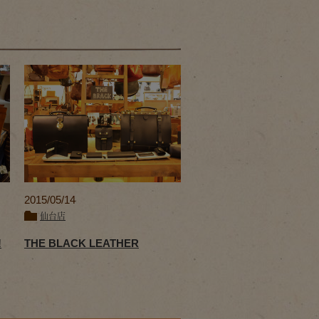
2015/05/14
仙台店
!
THE BLACK LEATHER