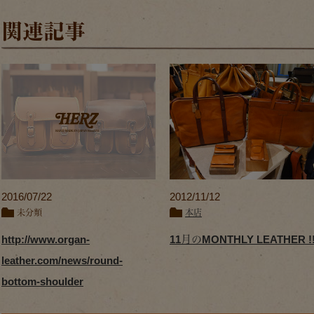
関連記事
2016/07/22
2012/11/12
未分類
本店
http://www.organ-
11月のMONTHLY LEATHER !
leather.com/news/round-
bottom-shoulder