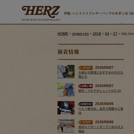
革鞄/ハンドメイドレザーバッグの本革工房 H
HOME
>
organ-rss
>
2018
>
04
>
27
> http://
新着情報
2026/08/07
小旅行や散策におすすめの小さな
鞄たち
2026/08/07
新作：マルチポシェット(CP-15)
2026/08/06
ヘルツ仙台店、夏祭り開催のご案
内
2026/08/06
羽田エアポートガーデン店の目玉
商品