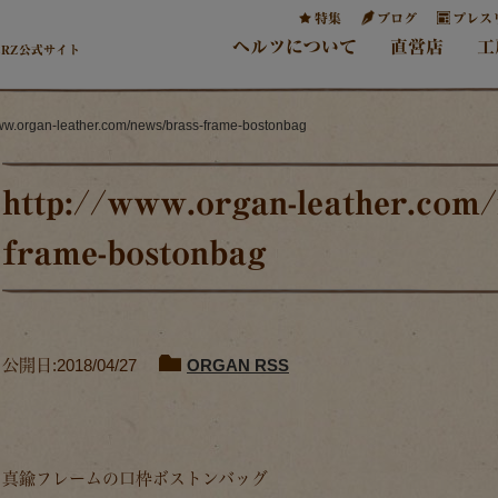
特集
ブログ
プレス
ヘルツについて
直営店
工
ERZ公式サイト
www.organ-leather.com/news/brass-frame-bostonbag
http://www.organ-leather.com/
frame-bostonbag
公開日:2018/04/27
ORGAN RSS
真鍮フレームの口枠ボストンバッグ