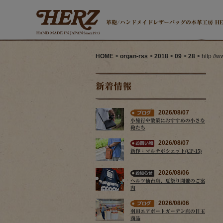
革鞄/ハンドメイドレザーバッグの本革工房 H
HOME
>
organ-rss
>
2018
>
09
>
28
> http://
新着情報
2026/08/07
小旅行や散策におすすめの小さな
鞄たち
2026/08/07
新作：マルチポシェット(CP-15)
2026/08/06
ヘルツ仙台店、夏祭り開催のご案
内
2026/08/06
羽田エアポートガーデン店の目玉
商品