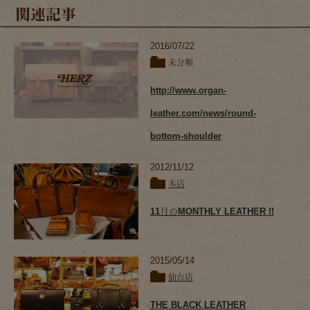
関連記事
2016/07/22
未分類
http://www.organ-
leather.com/news/round-
bottom-shoulder
2012/11/12
本店
11月のMONTHLY LEATHER !!
2015/05/14
仙台店
THE BLACK LEATHER