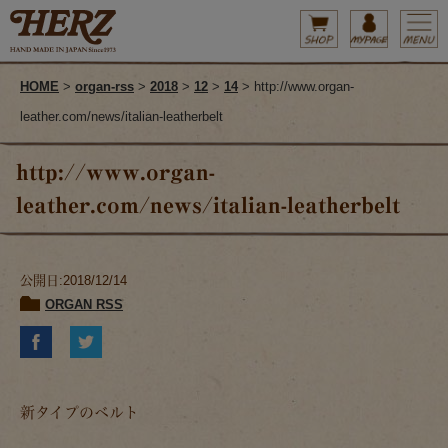
HOME
>
organ-rss
>
2018
>
12
>
14
> http://www.organ-
leather.com/news/italian-leatherbelt
http://www.organ-
leather.com/news/italian-leatherbelt
公開日:2018/12/14
ORGAN RSS
新タイプのベルト