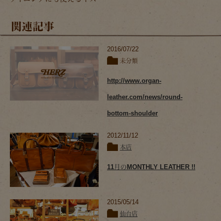
関連記事
2016/07/22
未分類
http://www.organ-
leather.com/news/round-
bottom-shoulder
2012/11/12
本店
11月のMONTHLY LEATHER !!
2015/05/14
仙台店