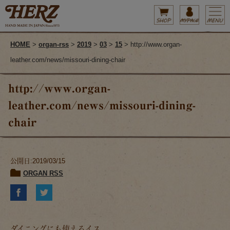
HOME
>
organ-rss
>
2019
>
03
>
15
> http://www.organ-
leather.com/news/missouri-dining-chair
http://www.organ-
leather.com/news/missouri-dining-
chair
公開日:2019/03/15
ORGAN RSS
ダイニングにも使えるイス