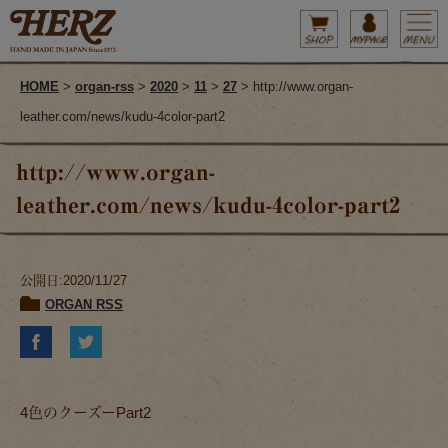
HOME
>
organ-rss
>
2020
>
11
>
27
> http://www.organ-
leather.com/news/kudu-4color-part2
http://www.organ-
leather.com/news/kudu-4color-part2
公開日:2020/11/27
ORGAN RSS
4色のクーズーPart2