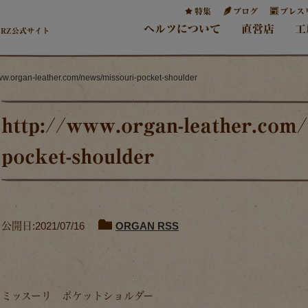
特集
ブログ
プレス
ヘルツについて
直営店
工
ERZ公式サイト
www.organ-leather.com/news/missouri-pocket-shoulder
http://www.organ-leather.com/
pocket-shoulder
公開日:2021/07/16
ORGAN RSS
ミッスーリ ポケットショルダー