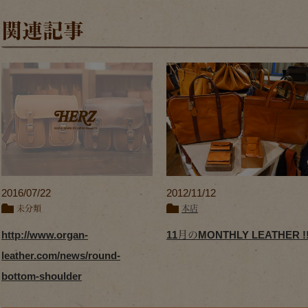
関連記事
2016/07/22
2012/11/12
未分類
本店
http://www.organ-
11月のMONTHLY LEATHER !
leather.com/news/round-
bottom-shoulder