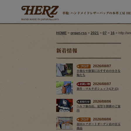
革鞄/ハンドメイドレザーバッグの本革工房 H
HOME
>
organ-rss
>
2021
>
07
>
16
> http://
新着情報
2026/08/07
小旅行や散策におすすめの小さな
鞄たち
2026/08/07
新作：マルチポシェット(CP-15)
2026/08/06
ヘルツ仙台店、夏祭り開催のご案
内
2026/08/06
羽田エアポートガーデン店の目玉
商品