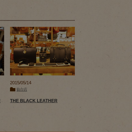
2015/05/14
仙台店
!
THE BLACK LEATHER