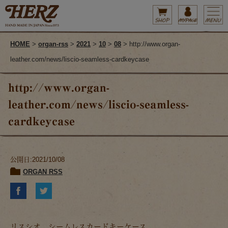
HOME
>
organ-rss
>
2021
>
10
>
08
> http://www.organ-
leather.com/news/liscio-seamless-cardkeycase
http://www.organ-
leather.com/news/liscio-seamless-
cardkeycase
公開日:2021/10/08
ORGAN RSS
リスシオ シームレスカードキーケース