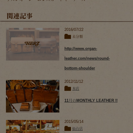
関連記事
2016/07/22
未分類
http://www.organ-
leather.com/news/round-
bottom-shoulder
2012/11/12
本店
11月のMONTHLY LEATHER !!
2015/05/14
仙台店