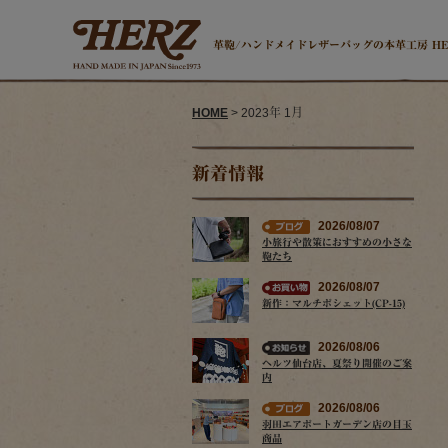
革鞄/ハンドメイドレザーバッグの本革工房 H
HOME
> 2023年 1月
新着情報
2026/08/07
小旅行や散策におすすめの小さな
鞄たち
2026/08/07
新作：マルチポシェット(CP-15)
2026/08/06
ヘルツ仙台店、夏祭り開催のご案
内
2026/08/06
羽田エアポートガーデン店の目玉
商品