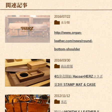
関連記事
2016/07/22
未分類
http://www.organ-
leather.com/news/round-
bottom-shoulder
2016/03/30
商品情報
4/1発売開始 Hacoa×HERZコラボ
第3弾 STAMP MAT & CASE
2012/11/12
本店
11月のMONTHLY LEATHER !!