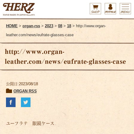
HOME
>
organ-rss
>
2023
>
08
>
18
> http://www.organ-
leather.com/news/eufrate-glasses-case
http://www.organ-
leather.com/news/eufrate-glasses-case
公開日:2023/08/18
ORGAN RSS
ユーフラテ 眼鏡ケース