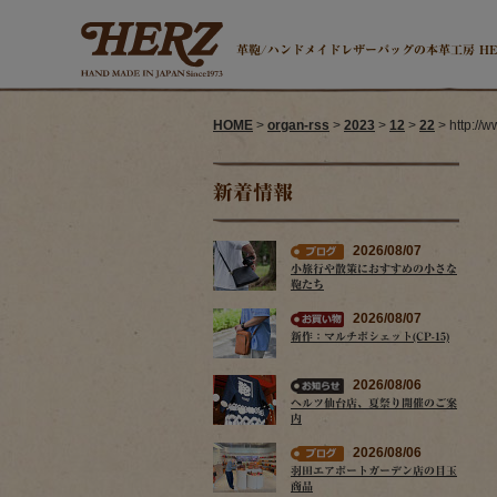
革鞄/ハンドメイドレザーバッグの本革工房 H
HOME
>
organ-rss
>
2023
>
12
>
22
> http://
新着情報
2026/08/07
小旅行や散策におすすめの小さな
鞄たち
2026/08/07
新作：マルチポシェット(CP-15)
2026/08/06
ヘルツ仙台店、夏祭り開催のご案
内
2026/08/06
羽田エアポートガーデン店の目玉
商品