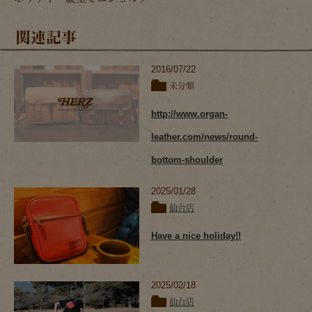
関連記事
2016/07/22
未分類
http://www.organ-
leather.com/news/round-
bottom-shoulder
2025/01/28
仙台店
Have a nice holiday!!
2025/02/18
仙台店