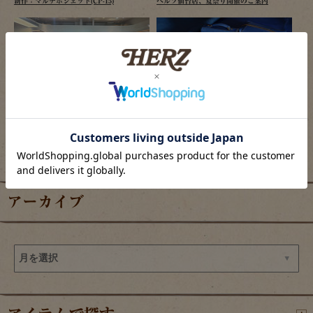
新作：マルチポシェット(CP-15)
ヘルツ仙台店、夏祭り開催のご案内
2026/08/06
2026/08/05
羽田エアポートガーデン店の目玉商品
限定色「ロイヤルブルー」の革で作るアイ
テム販売開始
アーカイブ