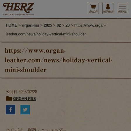
HOME
>
organ-rss
>
2025
>
02
>
28
> https://www.organ-
leather.com/news/holiday-vertical-mini-shoulder
https://www.organ-
leather.com/news/holiday-vertical-
mini-shoulder
公開日:2025/02/28
ORGAN RSS
ホリデイ 縦型ミニショルダー