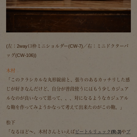
(左：2way口枠ミニショルダー(CW-7)／右：ミニドクターバ
ッグ(CW-106))
木村
「このクラシカルな丸形錠前と、張りのあるカッチリした感
じが好きなんだけど、自分が普段使うにはもう少しカジュア
ルなのが良いなって思って、、、対になるようなカジュアル
な鞄を作ってみようかなって考えて出来たのがこの鞄。」
松下
「なるほど～。木村さんといえば
ビートルリュック(R-3)
や
プ