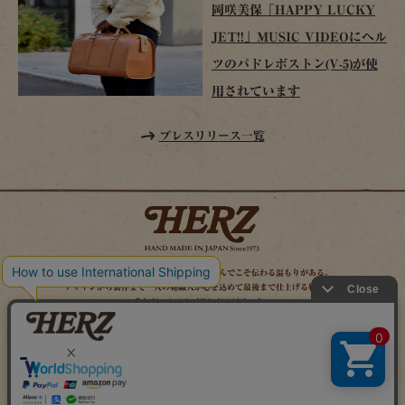
岡咲美保「HAPPY LUCKY
JET!!」MUSIC VIDEOにヘル
ツのパドレボストン(V-5)が使
用されています
プレスリリース一覧
時を経てこそ解る味わいがある。使い込んでこそ伝わる温もりがある。
デザインから製作まで一人の鞄職人が心を込めて最後まで仕上げる鞄作り。
それがヘルツのブランドスピリット。
MAIL MAGAZINE
SITE MAP
ONLINE SHOP
X（旧TWITTER）
FACEBOOK
INSTAGRAM
YOUTUBE
LINE