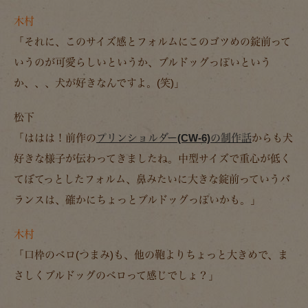
木村
「それに、このサイズ感とフォルムにこのゴツめの錠前って
いうのが可愛らしいというか、ブルドッグっぽいという
か、、、犬が好きなんですよ。(笑)」
松下
「ははは！前作の
プリンショルダー(CW-6)の制作話
からも犬
好きな様子が伝わってきましたね。中型サイズで重心が低く
てぼてっとしたフォルム、鼻みたいに大きな錠前っていうバ
ランスは、確かにちょっとブルドッグっぽいかも。」
木村
「口枠のベロ(つまみ)も、他の鞄よりちょっと大きめで、ま
さしくブルドッグのベロって感じでしょ？」