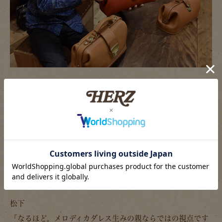
木村
「他にも、ストラップを引っかけるDカンの付け方は、
メロ
ディカダレス(CW-4)
の作りと同じ。メロディカダレスの時は
かなり横長フォルムだったから、なるべく口枠の端にストラ
ップを付けられた方が、背負ったときに安定すると思ってこ
の作りにしたんだけど。今回もミドルサイズだし、より安定
すると思ってこの付け方にした。」
松下
「なるほど。メロディカダレス生みの親ならではの視点です