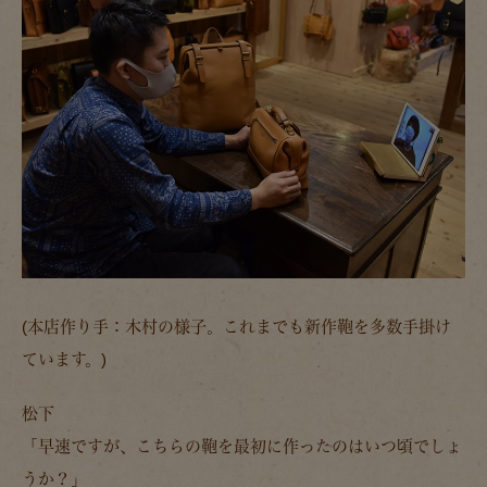
(本店作り手：木村の様子。これまでも新作鞄を多数手掛け
ています。)
松下
「早速ですが、こちらの鞄を最初に作ったのはいつ頃でしょ
うか？」