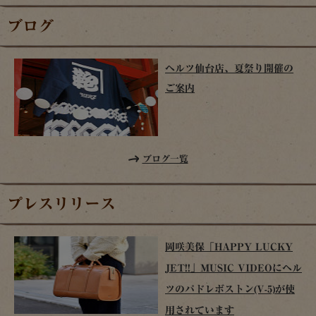
ブログ
ヘルツ仙台店、夏祭り開催の
ご案内
ブログ一覧
プレスリリース
岡咲美保「HAPPY LUCKY
JET!!」MUSIC VIDEOにヘル
ツのパドレボストン(V-5)が使
用されています