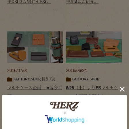
手が3点ご紹介その2。
手が3点ご紹介。
2016/07/01
2016/06/24
FACTORY SHOP
,
博多工房
FACTORY SHOP
マルチケース企画 in博多工
6/25（土）よりFSマルチケ
房
ース企画販売開始！