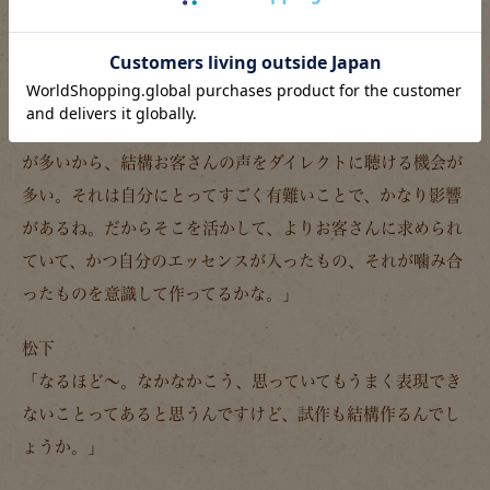
「これはアオリノハンドバッグに限らずの話なんですが、普
段どんなことを意識しながら鞄を作っていますか？」
青木
「そうだねえ。私の場合は、鞄を作りながらお店に立つこと
が多いから、結構お客さんの声をダイレクトに聴ける機会が
多い。それは自分にとってすごく有難いことで、かなり影響
があるね。だからそこを活かして、
よりお客さんに求められ
ていて、かつ自分のエッセンスが入ったもの、それが噛み合
ったものを意識して作ってるかな。
」
松下
「なるほど～。なかなかこう、思っていてもうまく表現でき
ないことってあると思うんですけど、試作も結構作るんでし
ょうか。」