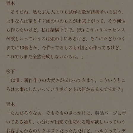
青木
「そうだね。私たぶん人よりも試作の数が結構多いと思う。
上手な人は割とすぐ頭の中のものが出来上がって、そう何個
も作らないけど、私は結構下手で。(笑) こういうエッセンス
が欲しいっていうのは頭の中にあるけど、そこにたどりつく
までに10個とか、今作ってるものも7個とか作ってるけど、
これでもまだ全然完成しないからね。」
松下
「10個！新作作りの大変さが伝わってきます。こういうとこ
ろは大事にしたいっていうポイントは何かあるんですか？」
青木
「なんだろうなあ。そもそものきっかけは、
製品ページ
に書
いてある通り、小分けが出来て仕切れる鞄が欲しいっていう
お客さんからのリクエストだったんだけど。ヘルツってレデ