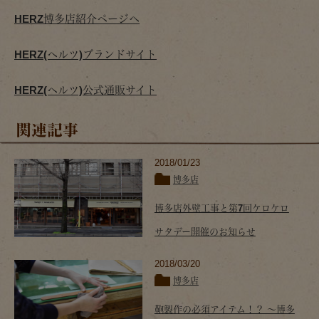
HERZ博多店紹介ページへ
HERZ(ヘルツ)ブランドサイト
HERZ(ヘルツ)公式通販サイト
関連記事
2018/01/23
博多店
博多店外壁工事と第7回ケロケロ
サタデー開催のお知らせ
2018/03/20
博多店
鞄製作の必須アイテム！？ ～博多