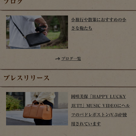
ブログ
小旅行や散策におすすめの小
さな鞄たち
ブログ一覧
プレスリリース
岡咲美保「HAPPY LUCKY
JET!!」MUSIC VIDEOにヘル
ツのパドレボストン(V-5)が使
用されています