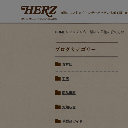
革鞄/ハンドメイドレザーバッグの本革工房 H
HOME
>
ブログ
>
名古屋店
> 革鞄の育て方は
ブログカテゴリー
直営店
工房
商品情報
お知らせ
革製品ガイド