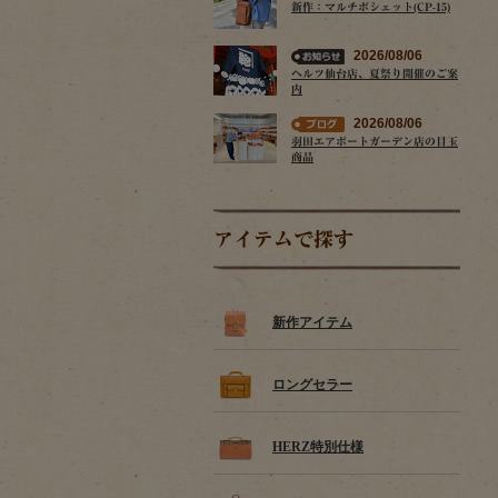
新作：マルチポシェット(CP-15)
2026/08/06
ヘルツ仙台店、夏祭り開催のご案
内
2026/08/06
羽田エアポートガーデン店の目玉
商品
アイテムで探す
新作アイテム
ロングセラー
HERZ特別仕様