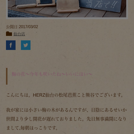
公開日:2017/03/02
仙台店
梅の花～今年も咲いたね～いいにほい～
こんにちは。HERZ仙台の松尾芭蕉こと熊谷でございます。
我が家には小さい梅の木があるんですが、日陰にあるせいか
世間より少し開花が遅れておりました。先日無事満開になり
まして,毎朝ほっこりです。