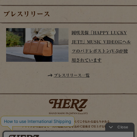
プレスリリース
岡咲美保「HAPPY LUCKY
JET!!」MUSIC VIDEOにヘル
ツのパドレボストン(V-5)が使
用されています
プレスリリース一覧
時を経てこそ解る味わいがある。使い込んでこそ伝わる温もりがある。
デザインから製作まで一人の鞄職人が心を込めて最後まで仕上げる鞄作り。
それがヘルツのブランドスピリット。