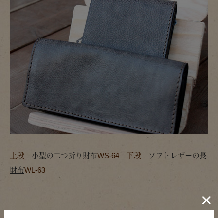
上段
小型の二つ折り財布
WS-64 下段
ソフトレザーの長
財布
WL-63