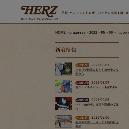
革鞄/ハンドメイドレザーバッグの本革工房 H
HOME
>
organ-rss
>
2022
>
05
>
06
> http://
新着情報
2026/08/07
小旅行や散策におすすめの小さな
鞄たち
2026/08/07
新作：マルチポシェット(CP-15)
2026/08/06
ヘルツ仙台店、夏祭り開催のご案
内
2026/08/06
羽田エアポートガーデン店の目玉
商品