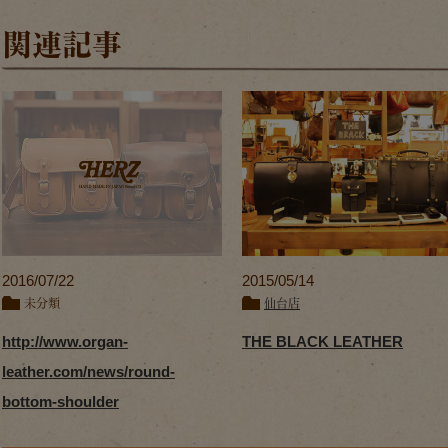
関連記事
2016/07/22
2015/05/14
未分類
仙台店
http://www.organ-
THE BLACK LEATHER
leather.com/news/round-
bottom-shoulder