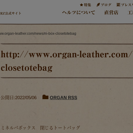
特集
ブログ
プレス
ヘルツについて
直営店
工
ERZ公式サイト
www.organ-leather.com/news/m-box-closetotebag
http://www.organ-leather.com
closetotebag
公開日:2022/05/06
ORGAN RSS
ミネルバボックス 閉じるトートバッグ