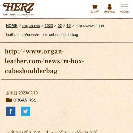
HOME
>
organ-rss
>
2023
>
02
>
10
> http://www.organ-
leather.com/news/m-box-cubeshoulderbag
http://www.organ-
leather.com/news/m-box-
cubeshoulderbag
公開日:2023/02/10
ORGAN RSS
ミネルバボックス キューブショルダーバッグ