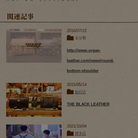
関連記事
2016/07/22
未分類
http://www.organ-
leather.com/news/round-
bottom-shoulder
2015/05/14
仙台店
THE BLACK LEATHER
2021/10/04
博多店