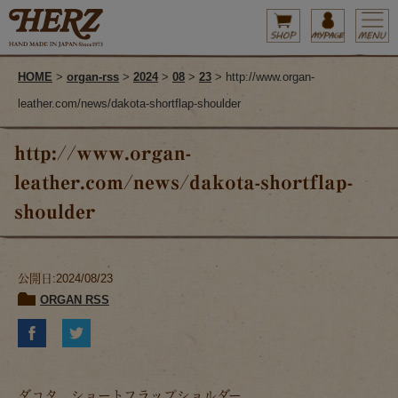
HOME
>
organ-rss
>
2024
>
08
>
23
> http://www.organ-
leather.com/news/dakota-shortflap-shoulder
http://www.organ-
leather.com/news/dakota-shortflap-
shoulder
公開日:2024/08/23
ORGAN RSS
ダコタ ショートフラップショルダー