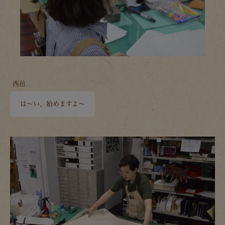
西邑
は～い、始めますよ～