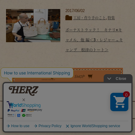
2017/06/02
工房・作り手のこと
,
特集
ボーナストラック！ キナリ×キ
ャメル、他 編＜3・レジャー→キ
ャンプ 根津のトート＞
特集カテゴリー
お店のこと