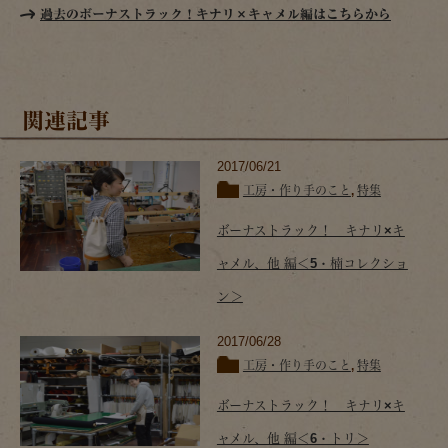
過去のボーナストラック！キナリ×キャメル編はこちらから
関連記事
2017/06/21
工房・作り手のこと
,
特集
ボーナストラック！ キナリ×キ
ャメル、他 編＜5・楠コレクショ
ン＞
2017/06/28
工房・作り手のこと
,
特集
ボーナストラック！ キナリ×キ
ャメル、他 編＜6・トリ＞