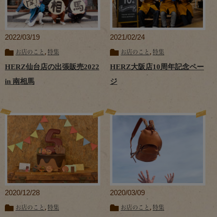
2022/03/19
2021/02/24
お店のこと
,
特集
お店のこと
,
特集
HERZ仙台店の出張販売2022
HERZ大阪店10周年記念ペー
in 南相馬
ジ
2020/12/28
2020/03/09
お店のこと
,
特集
お店のこと
,
特集