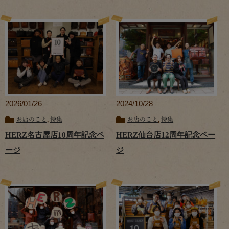
2026/01/26
2024/10/28
お店のこと
,
特集
お店のこと
,
特集
HERZ名古屋店10周年記念ペ
HERZ仙台店12周年記念ペー
ージ
ジ