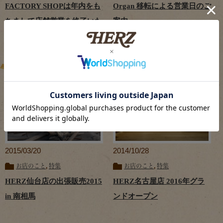
FACTORY SHOPは年内をも
Organ 移転による営業日のご
ちまして店舗営業を終了いた
案内
します
2015/03/20
2014/10/28
お店のこと
,
特集
お店のこと
,
特集
HERZ仙台店の出張販売2015
HERZ名古屋店 2016年グラ
in 南相馬
ンドオープン