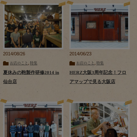
2014/08/26
2014/06/23
お店のこと
,
特集
お店のこと
,
特集
夏休みの鞄製作研修2014 in
HERZ大阪3周年記念！フロ
仙台店
アマップで見る大阪店