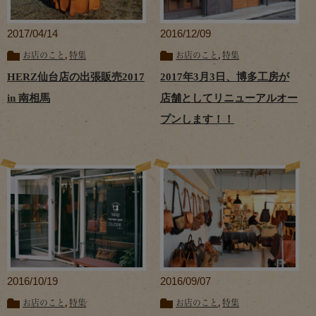
2017/04/14
2016/12/09
お店のこと
,
特集
お店のこと
,
特集
HERZ仙台店の出張販売2017
2017年3月3日、博多工房が
in 南相馬
店舗としてリニューアルオー
プンします！！
2016/10/19
2016/09/07
お店のこと
,
特集
お店のこと
,
特集