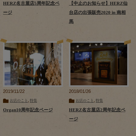
HERZ名古屋店5周年記念ペ
【中止のお知らせ】HERZ仙
ージ
台店の出張販売2020 in 南相
馬
2019/11/22
2018/01/26
お店のこと
,
特集
お店のこと
,
特集
Organ10周年記念ページ
HERZ名古屋店2周年記念ペ
ージ