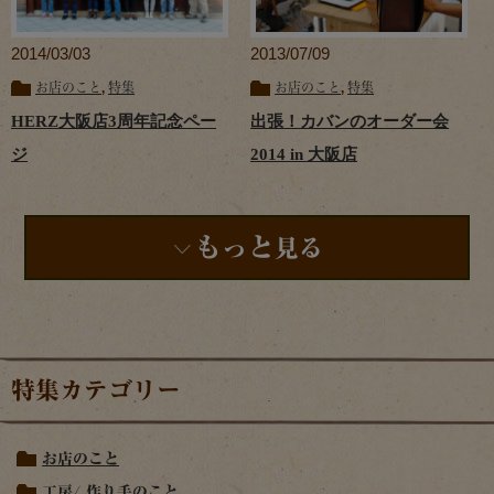
2014/03/03
2013/07/09
お店のこと
,
特集
お店のこと
,
特集
HERZ大阪店3周年記念ペー
出張！カバンのオーダー会
ジ
2014 in 大阪店
もっと
見る
特集カテゴリー
お店のこと
工房/ 作り手のこと