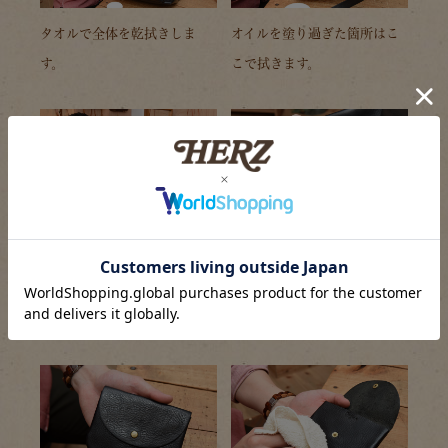
タオルで全体を乾拭きしま
オイルを塗り過ぎた箇所はこ
す。
こで拭きます。
ストラップもしっかり拭きま
あえて艶を出したい箇所は更
す。
にオイルをいれて、磨くよう
に拭くことも。