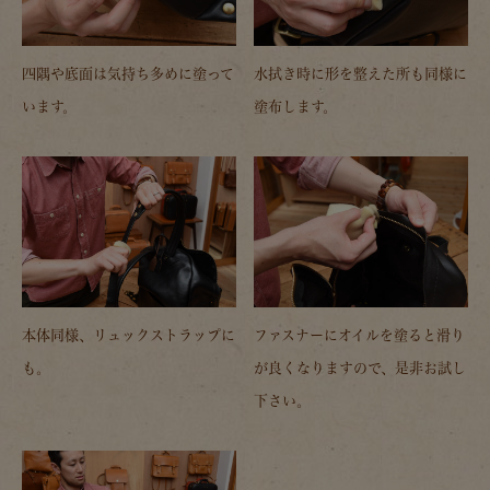
四隅や底面は気持ち多めに塗って
水拭き時に形を整えた所も同様に
います。
塗布します。
本体同様、リュックストラップに
ファスナーにオイルを塗ると滑り
も。
が良くなりますので、是非お試し
下さい。