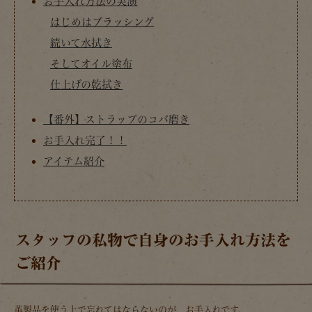
お手入れ方法の実演
はじめはブラッシング
続いて水拭き
そしてオイル塗布
仕上げの乾拭き
【番外】ストラップのコバ磨き
お手入れ完了！！
アイテム紹介
スタッフの私物で自身のお手入れ方法を
ご紹介
革製品を使う上で忘れてはならないのが、お手入れです。