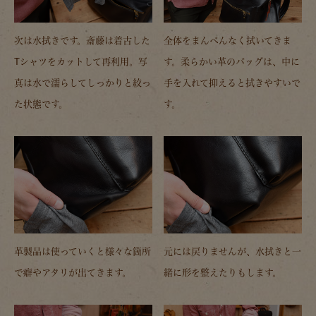
次は水拭きです。斎藤は着古した
全体をまんべんなく拭いてきま
Tシャツをカットして再利用。写
す。柔らかい革のバッグは、中に
真は水で濡らしてしっかりと絞っ
手を入れて抑えると拭きやすいで
た状態です。
す。
革製品は使っていくと様々な箇所
元には戻りませんが、水拭きと一
で癖やアタリが出てきます。
緒に形を整えたりもします。