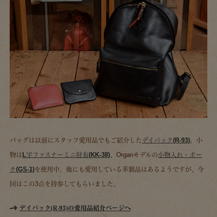
バッグは以前にスタッフ愛用品でもご紹介した
デイパック(R-93)
。小
物は
L字ファスナーミニ財布(KK-38)
、Organモデルの
小物入れ・ポー
チ(GS-1)
を使用中。他にも愛用している革製品はあるようですが、今
回はこの3点を持参してもらいました。
デイパック(R-93)の愛用品紹介ページへ