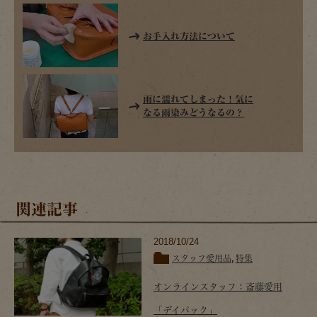
お手入れ方法について
雨に濡れてしまった！気に
なる雨染みどうなるの？
関連記事
2018/10/24
スタッフ愛用品
,
特集
オンラインスタッフ：斎藤愛用
「デイパック」