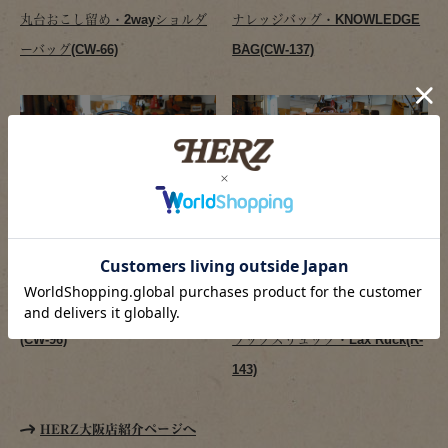
丸台おこし留め・2wayショルダ
ナレッジバッグ・KNOWLEDGE
ーバッグ(CW-66)
BAG(CW-137)
キップレザーと白糸のコンビバッ
革を薄めのタンドーに変更。ベル
グ。
ト部分はアンバーの革を使ってい
多機能2wayショルダーバッグ
ます。
(CW-96)
ラックスリュック・Lax Ruck(R-
143)
HERZ大阪店紹介ページへ