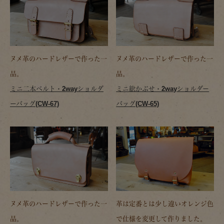
ヌメ革のハードレザーで作った一
ヌメ革のハードレザーで作った一
品。
品。
ミニ二本ベルト・2wayショルダ
ミニ総かぶせ・2wayショルダー
ーバッグ(CW-67)
バッグ(CW-65)
ヌメ革のハードレザーで作った一
革は定番とは少し違いオレンジ色
品。
で仕様を変更して作りました。