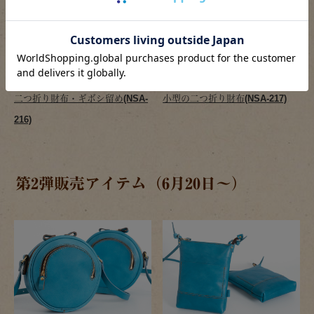
二つ折り財布・ギボシ留め(NSA-
小型の二つ折り財布(NSA-217)
216)
第2弾販売アイテム（6月20日～）