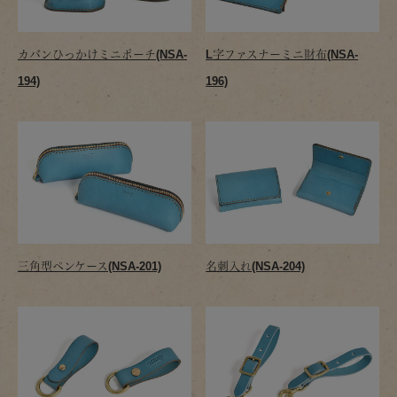
カバンひっかけミニポーチ(NSA-
L字ファスナーミニ財布(NSA-
194)
196)
三角型ペンケース(NSA-201)
名刺入れ(NSA-204)