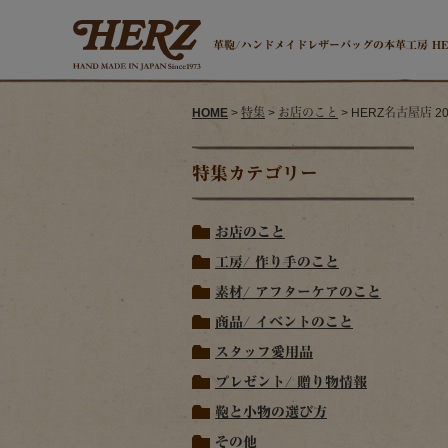
革鞄/ハンドメイドレザーバッグの本革工房 H
HOME
>
特集
>
お店のこと
> HERZ名古屋店 
特集カテゴリー
お店のこと
工房/ 作り手のこと
素材/ アフターケアのこと
商品/ イベントのこと
スタッフ愛用品
プレゼント/ 贈り物情報
鞄と小物の選び方
その他