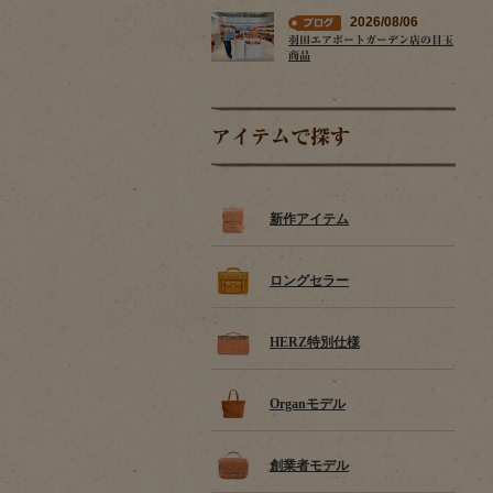
2026/08/06
羽田エアポートガーデン店の目玉
商品
アイテムで探す
新作アイテム
ロングセラー
HERZ特別仕様
Organモデル
創業者モデル