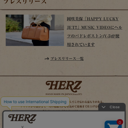
プレスリリース
岡咲美保「HAPPY LUCKY
JET!!」MUSIC VIDEOにヘル
ツのパドレボストン(V-5)が使
用されています
プレスリリース一覧
時を経てこそ解る味わいがある。使い込んでこそ伝わる温もりがある。
デザインから製作まで一人の鞄職人が心を込めて最後まで仕上げる鞄作り。
それがヘルツのブランドスピリット。
MAIL MAGAZINE
SITE MAP
ONLINE SHOP