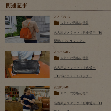
関連記事
2021/08/13
スタッフ愛用品
,
特集
名古屋店スタッフ：竹中愛用「棒
屋根ぽってリュック」
2017/09/05
スタッフ愛用品
,
特集
名古屋店スタッフ：上広愛用
「Organクラッチバッグ」
2018/07/04
スタッフ愛用品
,
特集
名古屋店スタッフ：野中愛用「口