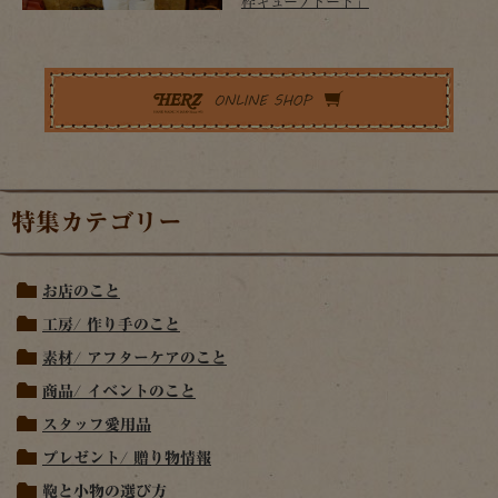
枠キューブトート」
特集カテゴリー
お店のこと
工房/ 作り手のこと
素材/ アフターケアのこと
商品/ イベントのこと
スタッフ愛用品
プレゼント/ 贈り物情報
鞄と小物の選び方