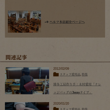
ヘルツ本店紹介ページへ
関連記事
2012/02/09
スタッフ愛用品
,
特集
博多工房作り手：木村愛用「ナレ
ッジバッグの3wayタイプ」
2020/01/20
スタッフ愛用品
,
特集