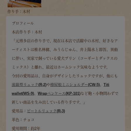
作り手：木村
プロフィール
本店作り手：木村
「元博多店の作り手で、現在は本店で活躍中の木村。好きなア
ーティストは椎名林檎、みうらじゅん、井上陽水と即答。異動
に伴い、実家で飼っている愛犬プリン（コーギーとダックスの
ミックス）と離れ、最近はホームシック気味なようです。
今回の愛用品は、自身がデザインしたリュックですが、他にも
流線型リュック(R-2)
や
棒屋根ミニショルダー(CW-5)
、
Titi
wallet(WS-9)
、
Wrapペンケース(KP-101)
など鞄・小物問わずで
新しい商品を生み出している作り手です。」
愛用品：
ビートルリュック(R-3)
革色：チョコ
愛用期間：約2年