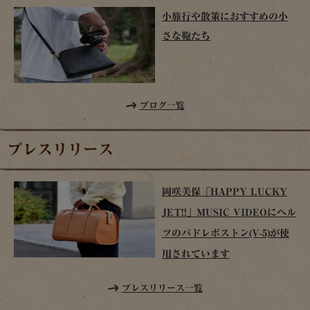
小旅行や散策におすすめの小
さな鞄たち
ブログ一覧
プレスリリース
岡咲美保「HAPPY LUCKY
JET!!」MUSIC VIDEOにヘル
ツのパドレボストン(V-5)が使
用されています
プレスリリース一覧