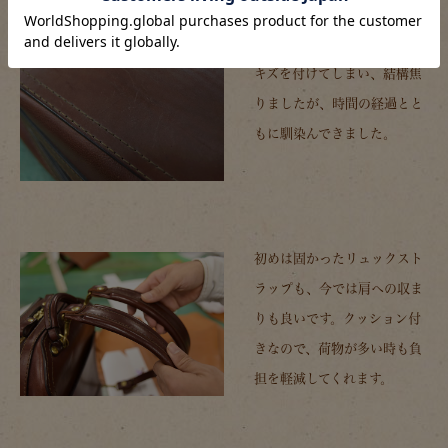
使い始め、最も目立つ前面に
キズを付けてしまい、結構焦
りましたが、時間の経過とと
もに馴染んできました。
初めは固かったリュックスト
ラップも、今では肩への収ま
りも良いです。クッション付
きなので、荷物が多い時も負
担を軽減してくれます。