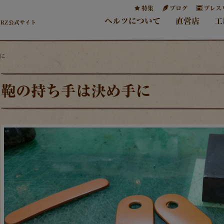
特集
ブログ
プレス
ヘルツについて
直営店
工
ERZ公式サイト
に
鞄の持ち手は決め手に