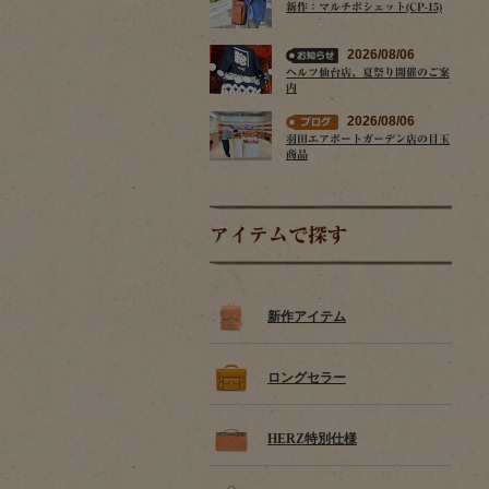
新作：マルチポシェット(CP-15)
2026/08/06
ヘルツ仙台店、夏祭り開催のご案
内
2026/08/06
羽田エアポートガーデン店の目玉
商品
アイテムで探す
新作アイテム
ロングセラー
HERZ特別仕様