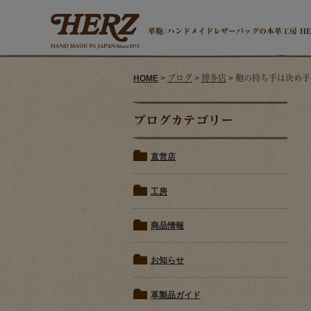
革鞄/ハンドメイドレザーバッグの本革工房 H
HOME
>
ブログ
>
博多店
> 鞄の持ち手は決め手
ブログカテゴリー
直営店
工房
商品情報
お知らせ
革製品ガイド