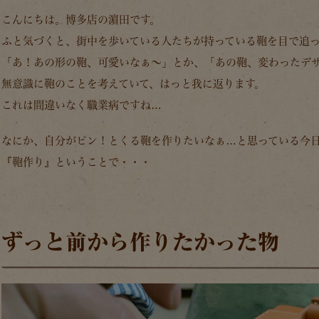
こんにちは。博多店の濵田です。
ふと気づくと、街中を歩いている人たちが持っている鞄を目で追っ
「あ！あの形の鞄、可愛いなぁ～」とか、「あの鞄、変わったデ
無意識に鞄のことを考えていて、はっと我に返ります。
これは間違いなく職業病ですね…
なにか、自分がピン！とくる鞄を作りたいなぁ…と思っている今
『鞄作り』ということで・・・
ずっと前から作りたかった物