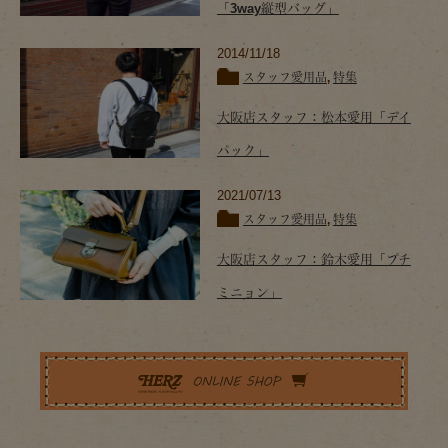
「3way縦型バッグ」
2014/11/18
スタッフ愛用品
,
特集
大阪店スタッフ：松本愛用「デイ
パック」
2021/07/13
スタッフ愛用品
,
特集
大阪店スタッフ：鈴木愛用「プチ
ミニョン」