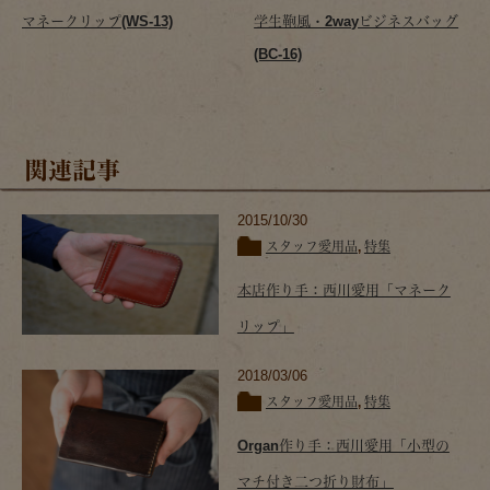
マネークリップ(WS-13)
学生鞄風・2wayビジネスバッグ
(BC-16)
関連記事
2015/10/30
スタッフ愛用品
,
特集
本店作り手：西川愛用「マネーク
リップ」
2018/03/06
スタッフ愛用品
,
特集
Organ作り手：西川愛用「小型の
マチ付き二つ折り財布」