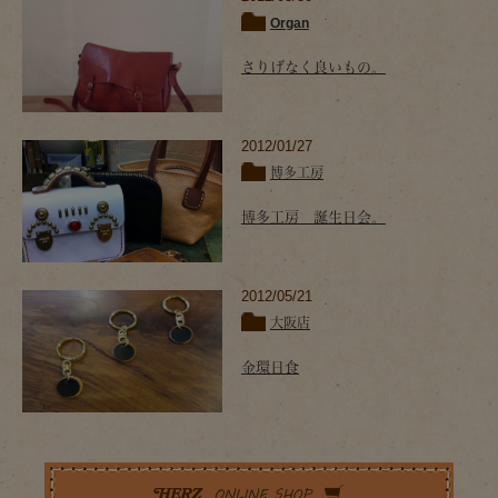
Organ
さりげなく良いもの。
2012/01/27
博多工房
博多工房 誕生日会。
2012/05/21
大阪店
金環日食