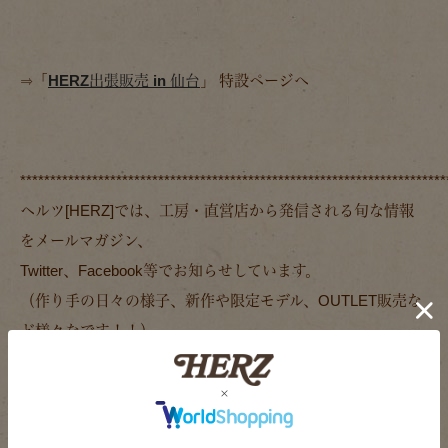
⇒「
HERZ出張販売 in 仙台
」 特設ページへ
***********************************************************************
ヘルツ[HERZ]では、工房・直営店から発信される旬な情報
をメールマガジン、
Twitter、Facebook等でお知らせしています。
（作り手の日々の様子、新作や限定モデル、OUTLET販売な
ど様々なです！！）
登録は下記のリンクから簡単に行えます！！
ヘルツのメールマガジン『鞄工房ヘルツのあれこれ』