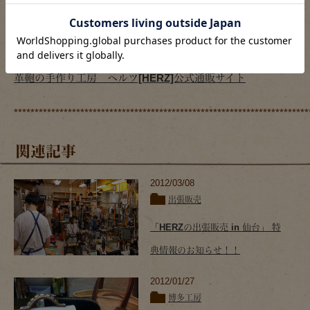
ヘルツのtwitter『ヘルツイッター』
HERZ公式Facebookページ
革鞄の手作り工房 ヘルツ[HERZ]公式通販サイト
***********************************************************************
関連記事
2012/03/08
出張販売
「HERZの出張販売 in 仙台」 特
典情報のお知らせ！！
2012/01/27
博多工房