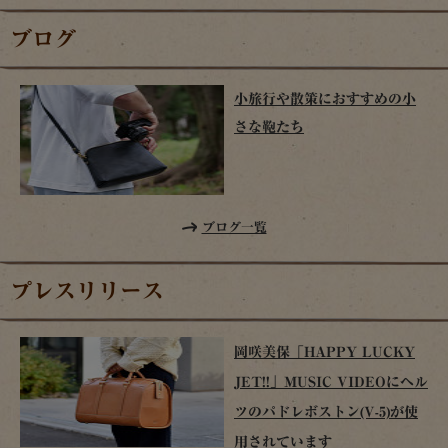
ブログ
小旅行や散策におすすめの小
さな鞄たち
ブログ一覧
プレスリリース
岡咲美保「HAPPY LUCKY
JET!!」MUSIC VIDEOにヘル
ツのパドレボストン(V-5)が使
用されています