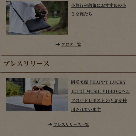
小旅行や散策におすすめの小
さな鞄たち
ブログ一覧
プレスリリース
岡咲美保「HAPPY LUCKY
JET!!」MUSIC VIDEOにヘル
ツのパドレボストン(V-5)が使
用されています
プレスリリース一覧