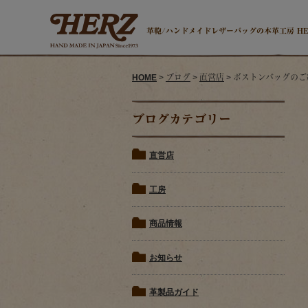
革鞄/ハンドメイドレザーバッグの本革工房 H
HOME
>
ブログ
>
直営店
> ボストンバッグの
ブログカテゴリー
直営店
工房
商品情報
お知らせ
革製品ガイド