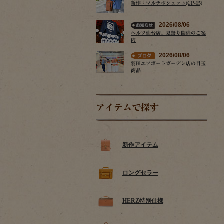
新作：マルチポシェット(CP-15)
2026/08/06
ヘルツ仙台店、夏祭り開催のご案
内
2026/08/06
羽田エアポートガーデン店の目玉
商品
アイテムで探す
新作アイテム
ロングセラー
HERZ特別仕様