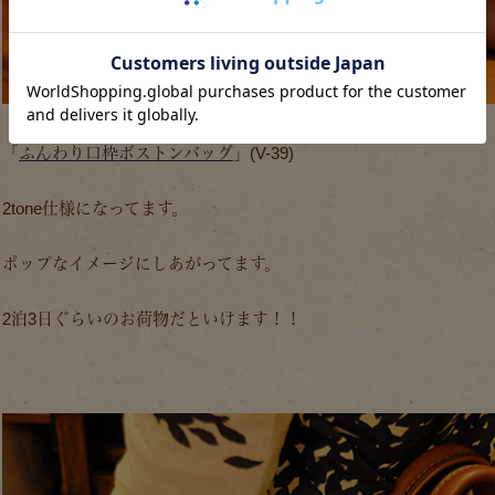
「
ふんわり口枠ボストンバッグ
」(V-39)
2tone仕様になってます。
ポップなイメージにしあがってます。
2泊3日ぐらいのお荷物だといけます！！