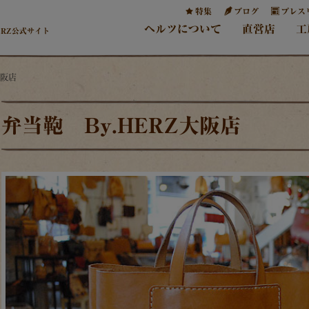
特集
ブログ
プレス
ヘルツについて
直営店
工
ERZ公式サイト
大阪店
弁当鞄 By.HERZ大阪店