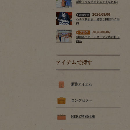
新作：マルチポシェット(CP-15)
2026/08/06
ヘルツ仙台店、夏祭り開催のご案
内
2026/08/06
羽田エアポートガーデン店の目玉
商品
アイテムで探す
新作アイテム
ロングセラー
HERZ特別仕様