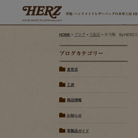
革鞄/ハンドメイドレザーバッグの本革工房 H
HOME
>
ブログ
>
大阪店
> 弁当鞄 By.HERZ
ブログカテゴリー
直営店
工房
商品情報
お知らせ
革製品ガイド