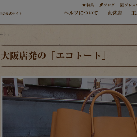
特集
ブログ
プレス
ヘルツについて
直営店
工
ERZ公式サイト
トート」
大阪店発の「エコトート」