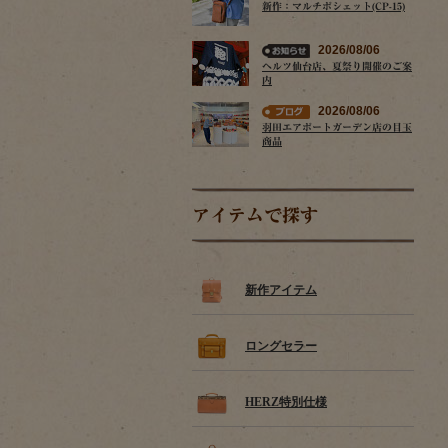
新作：マルチポシェット(CP-15)
2026/08/06
ヘルツ仙台店、夏祭り開催のご案
内
2026/08/06
羽田エアポートガーデン店の目玉
商品
アイテムで探す
新作アイテム
ロングセラー
HERZ特別仕様