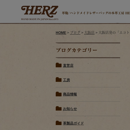
革鞄/ハンドメイドレザーバッグの本革工房 H
HOME
>
ブログ
>
大阪店
> 大阪店発の「エコ
ブログカテゴリー
直営店
工房
商品情報
お知らせ
革製品ガイド