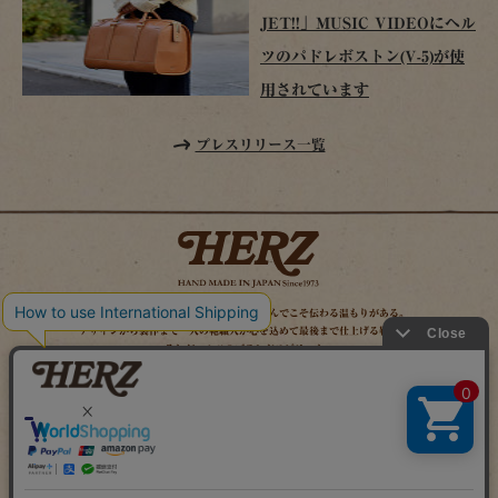
JET!!」MUSIC VIDEOにヘル
ツのパドレボストン(V-5)が使
用されています
プレスリリース一覧
時を経てこそ解る味わいがある。使い込んでこそ伝わる温もりがある。
デザインから製作まで一人の鞄職人が心を込めて最後まで仕上げる鞄作り。
それがヘルツのブランドスピリット。
MAIL MAGAZINE
SITE MAP
ONLINE SHOP
X（旧TWITTER）
FACEBOOK
INSTAGRAM
YOUTUBE
LINE